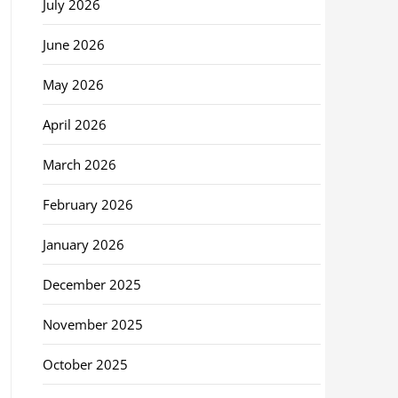
July 2026
June 2026
May 2026
April 2026
March 2026
February 2026
January 2026
December 2025
November 2025
October 2025