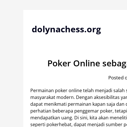
Skip
to
content
dolynachess.org
Poker Online seba
Posted o
Permainan poker online telah menjadi salah s
masyarakat modern. Dengan aksesibilitas yan
dapat menikmati permainan kapan saja dan d
perhatian beberapa penggemar poker, tetapi
mendapatkan uang. Di sini, kita akan menelit
seperti pokerhebat, dapat menjadi sumber p