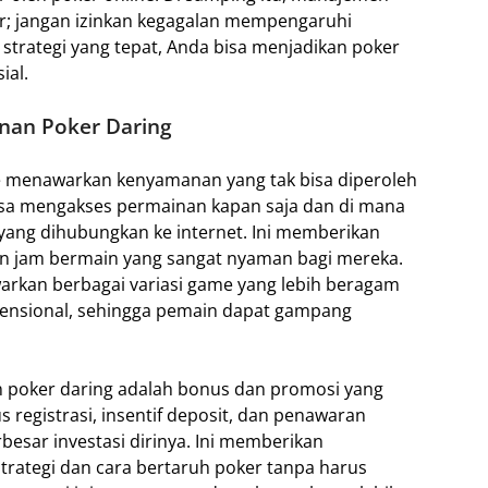
r; jangan izinkan kegagalan mempengaruhi
strategi yang tepat, Anda bisa menjadikan poker
ial.
nan Poker Daring
ne menawarkan kenyamanan yang tak bisa diperoleh
bisa mengakses permainan kapan saja dan di mana
ng dihubungkan ke internet. Ini memberikan
n jam bermain yang sangat nyaman bagi mereka.
awarkan berbagai variasi game yang lebih beragam
ensional, sehingga pemain dapat gampang
an poker daring adalah bonus dan promosi yang
registrasi, insentif deposit, dan penawaran
sar investasi dirinya. Ini memberikan
ategi dan cara bertaruh poker tanpa harus