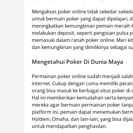
Mengakses poker online tidak sekedar seked
untuk bermain poker yang dapat dipelajari, 
meningkatkan kemungkinan pemain meraih 
melakukan deposit, seperti pengisian puls
memasuki dalam ranah poker online. Mari kit
dan kemungkinan yang dimilikinya sebagai s
Mengetahui Poker Di Dunia Maya
Permainan poker online sudah menjadi salah 
internet. Cukup dengan cuma memiliki peran
orang bisa masuk ke berbagai situs poker d
Hal ini memberikan kemudahan serta kenya
mereka agar bermain permainan poker tanpa 
platform ini, pemain dapat menemukan ber
Holdem, Omaha, dan lain-lain, yang bisa dij
untuk mendapatkan penghasilan.