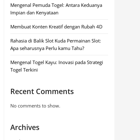
Mengenal Pemuda Togel: Antara Keduanya
Impian dan Kenyataan
Membuat Konten Kreatif dengan Rubah 4D
Rahasia di Balik Slot Kuda Permainan Slot:
Apa seharusnya Perlu kamu Tahu?
Mengenal Togel Kayu: Inovasi pada Strategi
Togel Terkini
Recent Comments
No comments to show.
Archives