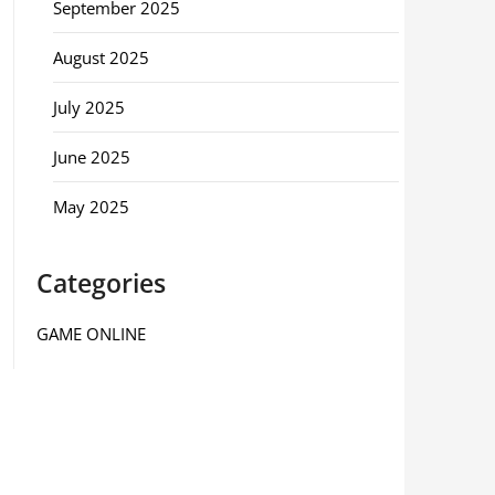
September 2025
August 2025
July 2025
June 2025
May 2025
Categories
GAME ONLINE