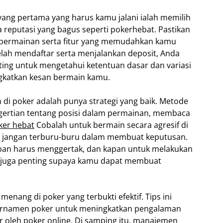
yang pertama yang harus kamu jalani ialah memilih
a reputasi yang bagus seperti pokerhebat. Pastikan
 permainan serta fitur yang memudahkan kamu
elah mendaftar serta menjalankan deposit, Anda
ing untuk mengetahui ketentuan dasar dan variasi
gkatkan kesan bermain kamu.
di poker adalah punya strategi yang baik. Metode
ngertian tentang posisi dalam permainan, membaca
ker hebat
Cobalah untuk bermain secara agresif di
rta jangan terburu-buru dalam membuat keputusan.
kapan harus menggertak, dan kapan untuk melakukan
 juga penting supaya kamu dapat membuat
enang di poker yang terbukti efektif. Tips ini
turnamen poker untuk meningkatkan pengalaman
r oleh poker online. Di samping itu, manajemen