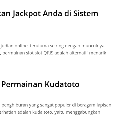
kan Jackpot Anda di Sistem
erjudian online, terutama seiring dengan munculnya
g, permainan slot slot QRIS adalah alternatif menarik
si Permainan Kudatoto
k penghiburan yang sangat populer di beragam lapisan
rhatian adalah kuda toto, yaitu menggabungkan