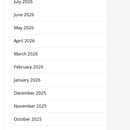
July 2026
June 2026
May 2026
April 2026
March 2026
February 2026
January 2026
December 2025
November 2025
October 2025