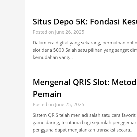
Situs Depo 5K: Fondasi Kes
Posted on June 26, 2025
Dalam era digital yang sekarang, permainan onlin
slot dana 5000 Salah satu pilihan yang sangat d
kemudahan yang…
Mengenal QRIS Slot: Meto
Pemain
Posted on June 25, 2025
Sistem QRIS telah menjadi salah satu cara favor
game daring, terutama bagi sejumlah penggemar
pengguna dapat menjalankan transaksi secara…