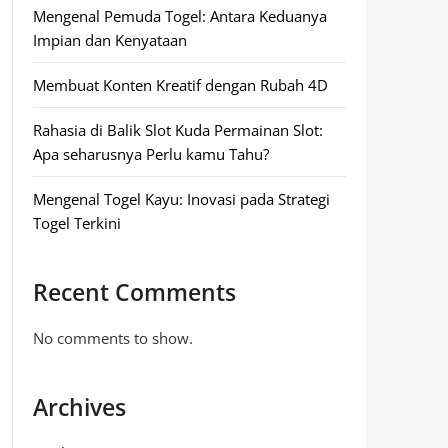
Mengenal Pemuda Togel: Antara Keduanya
Impian dan Kenyataan
Membuat Konten Kreatif dengan Rubah 4D
Rahasia di Balik Slot Kuda Permainan Slot:
Apa seharusnya Perlu kamu Tahu?
Mengenal Togel Kayu: Inovasi pada Strategi
Togel Terkini
Recent Comments
No comments to show.
Archives