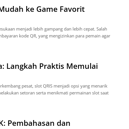
g Mudah ke Game Favorit
kesukaan menjadi lebih gampang dan lebih cepat. Salah
embayaran kode QR, yang mengizinkan para pemain agar
a: Langkah Praktis Memulai
erkembang pesat, slot QRIS menjadi opsi yang menarik
elakukan setoran serta menikmati permainan slot saat
HK: Pembahasan dan