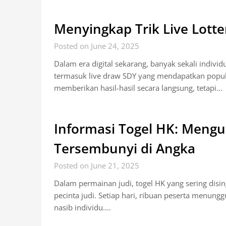
Menyingkap Trik Live Lotte
Posted on June 24, 2025
Dalam era digital sekarang, banyak sekali individ
termasuk live draw SDY yang mendapatkan popula
memberikan hasil-hasil secara langsung, tetapi…
Informasi Togel HK: Mengu
Tersembunyi di Angka
Posted on June 21, 2025
Dalam permainan judi, togel HK yang sering disin
pecinta judi. Setiap hari, ribuan peserta menun
nasib individu….