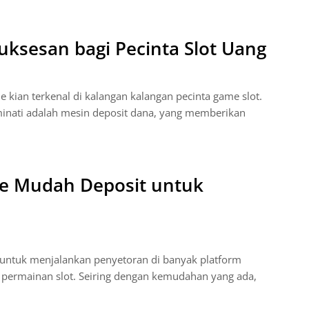
uksesan bagi Pecinta Slot Uang
e kian terkenal di kalangan kalangan pecinta game slot.
iminati adalah mesin deposit dana, yang memberikan
de Mudah Deposit untuk
it untuk menjalankan penyetoran di banyak platform
 permainan slot. Seiring dengan kemudahan yang ada,