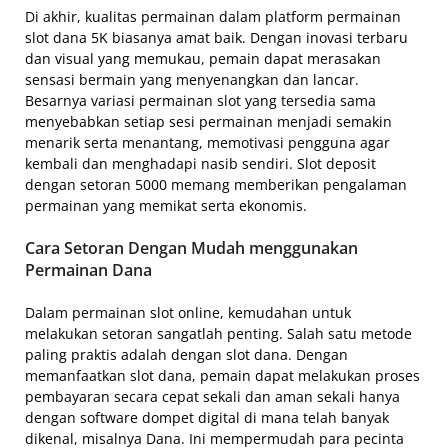
Di akhir, kualitas permainan dalam platform permainan
slot dana 5K biasanya amat baik. Dengan inovasi terbaru
dan visual yang memukau, pemain dapat merasakan
sensasi bermain yang menyenangkan dan lancar.
Besarnya variasi permainan slot yang tersedia sama
menyebabkan setiap sesi permainan menjadi semakin
menarik serta menantang, memotivasi pengguna agar
kembali dan menghadapi nasib sendiri. Slot deposit
dengan setoran 5000 memang memberikan pengalaman
permainan yang memikat serta ekonomis.
Cara Setoran Dengan Mudah menggunakan
Permainan Dana
Dalam permainan slot online, kemudahan untuk
melakukan setoran sangatlah penting. Salah satu metode
paling praktis adalah dengan slot dana. Dengan
memanfaatkan slot dana, pemain dapat melakukan proses
pembayaran secara cepat sekali dan aman sekali hanya
dengan software dompet digital di mana telah banyak
dikenal, misalnya Dana. Ini mempermudah para pecinta