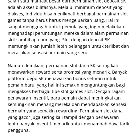
Salah satu manfaat besar dari permainan slot deposit 5K
adalah aksesibilitasnya. Melalui minimum deposit yang
diakses, individu bisa menikmati berbagai permainan slot
games tanpa harus harus mengeluarkan uang. Hal ini
sangat menggugah untuk pemula yang ingin melakukan
menghadapi peruntungan mereka dalam alam permainan
slot sambil apa pun yang. Slot dengan deposit 5K
memungkinkan jumlah lebih pelanggan untuk terlibat dan
merasakan sensasi bermain yang seru.
Namun demikian, permainan slot dana 5K sering kali
menawarkan reward serta promosi yang menarik. Banyak
platform depo 5K menawarkan bonus setoran untuk
pemain baru, yang hal ini semakin menguntungkan bagi
mengakses berbagai tipe slot games slot. Dengan ragam
penawaran insentif, para pemain dapat meningkatkan
kemungkinan menang mereka dan mendapatkan sensasi
bermain yang semakin rewarding. Permainan slot dana
yang gacor juga sering kali tampil dengan penawaran
lebih banyak insentif menarik untuk menambah daya tarik
pengguna.