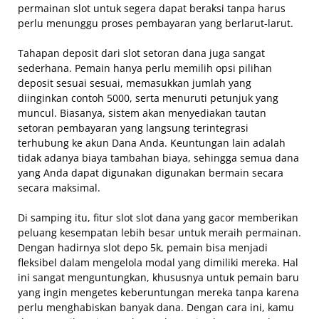
permainan slot untuk segera dapat beraksi tanpa harus
perlu menunggu proses pembayaran yang berlarut-larut.
Tahapan deposit dari slot setoran dana juga sangat
sederhana. Pemain hanya perlu memilih opsi pilihan
deposit sesuai sesuai, memasukkan jumlah yang
diinginkan contoh 5000, serta menuruti petunjuk yang
muncul. Biasanya, sistem akan menyediakan tautan
setoran pembayaran yang langsung terintegrasi
terhubung ke akun Dana Anda. Keuntungan lain adalah
tidak adanya biaya tambahan biaya, sehingga semua dana
yang Anda dapat digunakan digunakan bermain secara
secara maksimal.
Di samping itu, fitur slot slot dana yang gacor memberikan
peluang kesempatan lebih besar untuk meraih permainan.
Dengan hadirnya slot depo 5k, pemain bisa menjadi
fleksibel dalam mengelola modal yang dimiliki mereka. Hal
ini sangat menguntungkan, khususnya untuk pemain baru
yang ingin mengetes keberuntungan mereka tanpa karena
perlu menghabiskan banyak dana. Dengan cara ini, kamu