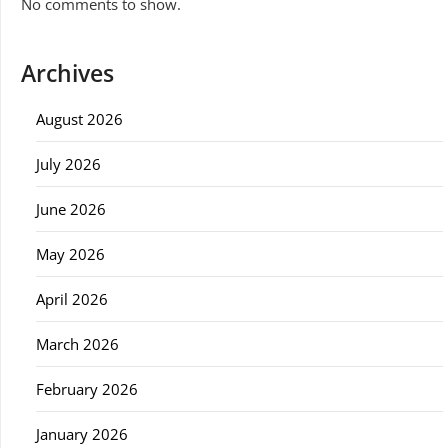
No comments to show.
Archives
August 2026
July 2026
June 2026
May 2026
April 2026
March 2026
February 2026
January 2026