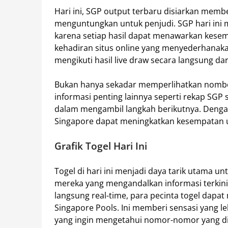
Hari ini, SGP output terbaru disiarkan memb
menguntungkan untuk penjudi. SGP hari ini 
karena setiap hasil dapat menawarkan kese
kehadiran situs online yang menyederhanaka
mengikuti hasil live draw secara langsung dar
Bukan hanya sekadar memperlihatkan nombor,
informasi penting lainnya seperti rekap SG
dalam mengambil langkah berikutnya. Dengan 
Singapore dapat meningkatkan kesempatan 
Grafik Togel Hari Ini
Togel di hari ini menjadi daya tarik utama un
mereka yang mengandalkan informasi terkini
langsung real-time, para pecinta togel dapat
Singapore Pools. Ini memberi sensasi yang 
yang ingin mengetahui nomor-nomor yang di