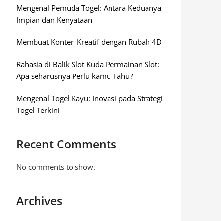
Mengenal Pemuda Togel: Antara Keduanya
Impian dan Kenyataan
Membuat Konten Kreatif dengan Rubah 4D
Rahasia di Balik Slot Kuda Permainan Slot:
Apa seharusnya Perlu kamu Tahu?
Mengenal Togel Kayu: Inovasi pada Strategi
Togel Terkini
Recent Comments
No comments to show.
Archives