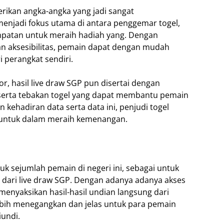
erikan angka-angka yang jadi sangat
menjadi fokus utama di antara penggemar togel,
mpatan untuk meraih hadiah yang. Dengan
n aksesibilitas, pemain dapat dengan mudah
i perangkat sendiri.
 hasil live draw SGP pun disertai dengan
P serta tebakan togel yang dapat membantu pemain
kehadiran data serta data ini, penjudi togel
untuk dalam meraih kemenangan.
tuk sejumlah pemain di negeri ini, sebagai untuk
 dari live draw SGP. Dengan adanya adanya akses
 menyaksikan hasil-hasil undian langsung dari
lebih menegangkan dan jelas untuk para pemain
undi.