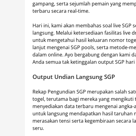
gampang, serta sejumlah pemain yang memp
terbaru secara real-time.
Hari ini, kami akan membahas soal live SGP s
langsung. Melalui ketersediaan fasilitas live
untuk mengetahui hasil keluaran nomor togel
lanjut mengenai SGP pools, serta metode-m
dalam online. Ayo bergabung dengan kami d
Anda semua tak ketinggalan output SGP hari i
Output Undian Langsung SGP
Rekap Pengundian SGP merupakan salah sat
togel, terutama bagi mereka yang mengikuti t
menyediakan data terbaru mengenai angka-
untuk langsung mendapatkan hasil taruhan m
merasakan tensi serta kegembiraan secara 
seru.