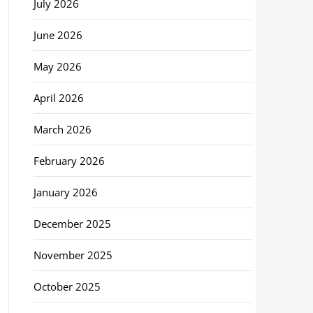
July 2026
June 2026
May 2026
April 2026
March 2026
February 2026
January 2026
December 2025
November 2025
October 2025