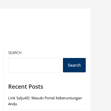
SEARCH
Search
Recent Posts
Link Salju4D: Masuki Portal Keberuntungan
Anda