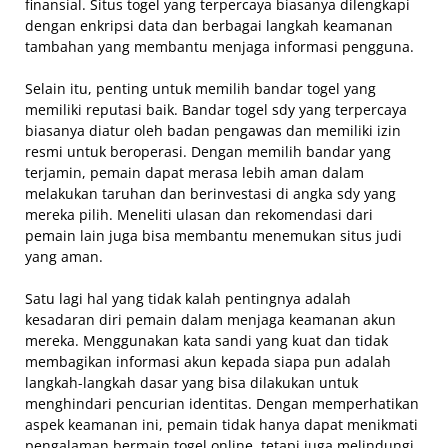
finansial. Situs togel yang terpercaya biasanya dilengkapi
dengan enkripsi data dan berbagai langkah keamanan
tambahan yang membantu menjaga informasi pengguna.
Selain itu, penting untuk memilih bandar togel yang
memiliki reputasi baik. Bandar togel sdy yang terpercaya
biasanya diatur oleh badan pengawas dan memiliki izin
resmi untuk beroperasi. Dengan memilih bandar yang
terjamin, pemain dapat merasa lebih aman dalam
melakukan taruhan dan berinvestasi di angka sdy yang
mereka pilih. Meneliti ulasan dan rekomendasi dari
pemain lain juga bisa membantu menemukan situs judi
yang aman.
Satu lagi hal yang tidak kalah pentingnya adalah
kesadaran diri pemain dalam menjaga keamanan akun
mereka. Menggunakan kata sandi yang kuat dan tidak
membagikan informasi akun kepada siapa pun adalah
langkah-langkah dasar yang bisa dilakukan untuk
menghindari pencurian identitas. Dengan memperhatikan
aspek keamanan ini, pemain tidak hanya dapat menikmati
pengalaman bermain togel online, tetapi juga melindungi