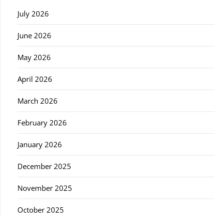
July 2026
June 2026
May 2026
April 2026
March 2026
February 2026
January 2026
December 2025
November 2025
October 2025