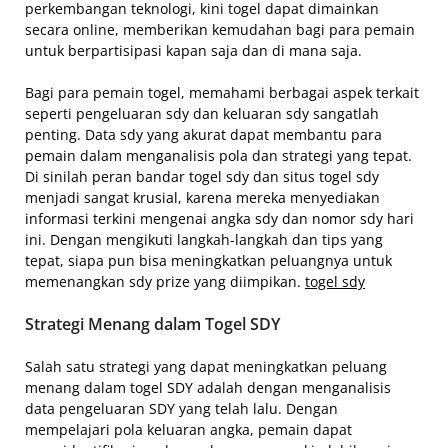
perkembangan teknologi, kini togel dapat dimainkan
secara online, memberikan kemudahan bagi para pemain
untuk berpartisipasi kapan saja dan di mana saja.
Bagi para pemain togel, memahami berbagai aspek terkait
seperti pengeluaran sdy dan keluaran sdy sangatlah
penting. Data sdy yang akurat dapat membantu para
pemain dalam menganalisis pola dan strategi yang tepat.
Di sinilah peran bandar togel sdy dan situs togel sdy
menjadi sangat krusial, karena mereka menyediakan
informasi terkini mengenai angka sdy dan nomor sdy hari
ini. Dengan mengikuti langkah-langkah dan tips yang
tepat, siapa pun bisa meningkatkan peluangnya untuk
memenangkan sdy prize yang diimpikan.
togel sdy
Strategi Menang dalam Togel SDY
Salah satu strategi yang dapat meningkatkan peluang
menang dalam togel SDY adalah dengan menganalisis
data pengeluaran SDY yang telah lalu. Dengan
mempelajari pola keluaran angka, pemain dapat