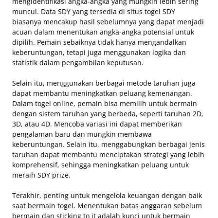
mengidentifikasi angka-angka yang mungkin lebih sering
muncul. Data SDY yang tersedia di situs togel SDY
biasanya mencakup hasil sebelumnya yang dapat menjadi
acuan dalam menentukan angka-angka potensial untuk
dipilih. Pemain sebaiknya tidak hanya mengandalkan
keberuntungan, tetapi juga menggunakan logika dan
statistik dalam pengambilan keputusan.
Selain itu, menggunakan berbagai metode taruhan juga
dapat membantu meningkatkan peluang kemenangan.
Dalam togel online, pemain bisa memilih untuk bermain
dengan sistem taruhan yang berbeda, seperti taruhan 2D,
3D, atau 4D. Mencoba variasi ini dapat memberikan
pengalaman baru dan mungkin membawa
keberuntungan. Selain itu, menggabungkan berbagai jenis
taruhan dapat membantu menciptakan strategi yang lebih
komprehensif, sehingga meningkatkan peluang untuk
meraih SDY prize.
Terakhir, penting untuk mengelola keuangan dengan baik
saat bermain togel. Menentukan batas anggaran sebelum
bermain dan sticking to it adalah kunci untuk bermain