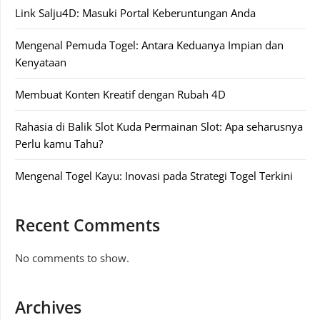
Link Salju4D: Masuki Portal Keberuntungan Anda
Mengenal Pemuda Togel: Antara Keduanya Impian dan
Kenyataan
Membuat Konten Kreatif dengan Rubah 4D
Rahasia di Balik Slot Kuda Permainan Slot: Apa seharusnya
Perlu kamu Tahu?
Mengenal Togel Kayu: Inovasi pada Strategi Togel Terkini
Recent Comments
No comments to show.
Archives