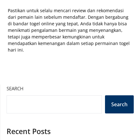
Pastikan untuk selalu mencari review dan rekomendasi
dari pemain lain sebelum mendaftar. Dengan bergabung
di bandar togel online yang tepat, Anda tidak hanya bisa
menikmati pengalaman bermain yang menyenangkan,
tetapi juga memperbesar kemungkinan untuk
mendapatkan kemenangan dalam setiap permainan togel
hari ini.
SEARCH
Search
Recent Posts