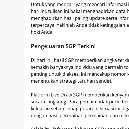
Untuk yang mencari yang mencari informasi 
hari ini, tulisan ini bakal menghadirkan data 
menghadirkan hasil paling update serta infor
terpercaya. Yakinlah Anda tidak ketinggalan
hoki Anda.
Pengeluaran SGP Terkini
Di hari ini, hasil SGP memberikan angka terk
semakin banyaknya individu yang bermain to
penting untuk diakses. Ini mencakup nomor
menentukan strategi taruhan sendiri.
Platform Live Draw SGP memberikan kenyam
secara langsung. Para pemain tidak perlu b
keluaran setiap setiap putaran. Situasi ini
dengan hasil permainan permainan dan memp