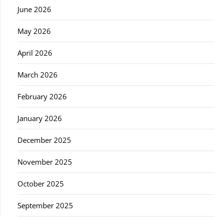
June 2026
May 2026
April 2026
March 2026
February 2026
January 2026
December 2025
November 2025
October 2025
September 2025