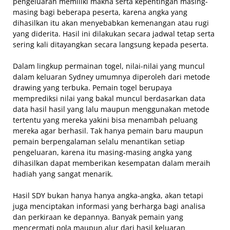
pengeluaran memiliki makna serta kepentingan masing-
masing bagi beberapa peserta, karena angka yang
dihasilkan itu akan menyebabkan kemenangan atau rugi
yang diderita. Hasil ini dilakukan secara jadwal tetap serta
sering kali ditayangkan secara langsung kepada peserta.
Dalam lingkup permainan togel, nilai-nilai yang muncul
dalam keluaran Sydney umumnya diperoleh dari metode
drawing yang terbuka. Pemain togel berupaya
memprediksi nilai yang bakal muncul berdasarkan data
data hasil hasil yang lalu maupun menggunakan metode
tertentu yang mereka yakini bisa menambah peluang
mereka agar berhasil. Tak hanya pemain baru maupun
pemain berpengalaman selalu menantikan setiap
pengeluaran, karena itu masing-masing angka yang
dihasilkan dapat memberikan kesempatan dalam meraih
hadiah yang sangat menarik.
Hasil SDY bukan hanya hanya angka-angka, akan tetapi
juga menciptakan informasi yang berharga bagi analisa
dan perkiraan ke depannya. Banyak pemain yang
mencermati pola maupun alur dari hasil keluaran