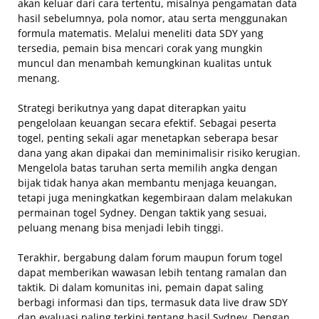
akan keluar dari cara tertentu, misalnya pengamatan data
hasil sebelumnya, pola nomor, atau serta menggunakan
formula matematis. Melalui meneliti data SDY yang
tersedia, pemain bisa mencari corak yang mungkin
muncul dan menambah kemungkinan kualitas untuk
menang.
Strategi berikutnya yang dapat diterapkan yaitu
pengelolaan keuangan secara efektif. Sebagai peserta
togel, penting sekali agar menetapkan seberapa besar
dana yang akan dipakai dan meminimalisir risiko kerugian.
Mengelola batas taruhan serta memilih angka dengan
bijak tidak hanya akan membantu menjaga keuangan,
tetapi juga meningkatkan kegembiraan dalam melakukan
permainan togel Sydney. Dengan taktik yang sesuai,
peluang menang bisa menjadi lebih tinggi.
Terakhir, bergabung dalam forum maupun forum togel
dapat memberikan wawasan lebih tentang ramalan dan
taktik. Di dalam komunitas ini, pemain dapat saling
berbagi informasi dan tips, termasuk data live draw SDY
dan evaluasi paling terkini tentang hasil Sydney. Dengan