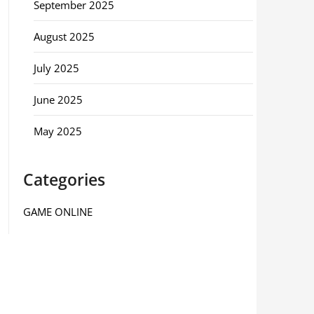
September 2025
August 2025
July 2025
June 2025
May 2025
Categories
GAME ONLINE