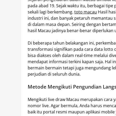
pada abad 19. Sejak waktu itu, berbagai tipe
sekali lagi berkembang.
toto macau
Hasil ha
industri ini, dan banyak petaruh memantau s
di dalam masa depan. Seiring dengan bertam
hasil Macau jadinya benar-benar diperlukan 
Di beberapa tahun belakangan ini, perkemb
transformasi signifikan pada cara data lotto
bisa diakses oleh dalam real-time melalui d
mendapat informasi terkini kapan saja. Hal 
bermain bermain tetapi juga mengundang le
perjudian di seluruh dunia.
Metode Mengikuti Pengundian Lang
Mengikuti live draw Macau merupakan cara 
nomor live. Agar bermula, Anda harus mencar
baik itu portal resmi maupun aplikasi mobil