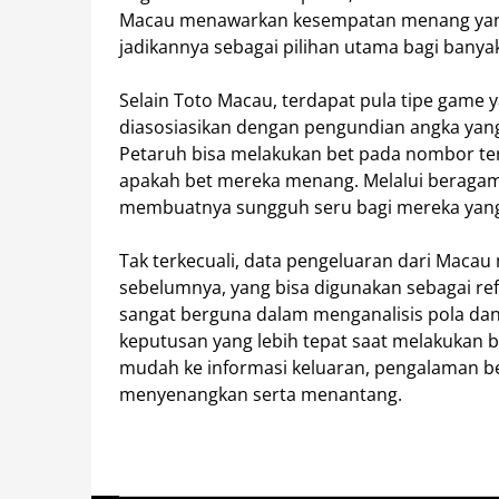
Macau menawarkan kesempatan menang yang 
jadikannya sebagai pilihan utama bagi banya
Selain Toto Macau, terdapat pula tipe game 
diasosiasikan dengan pengundian angka yang
Petaruh bisa melakukan bet pada nombor te
apakah bet mereka menang. Melalui beragam
membuatnya sungguh seru bagi mereka yang
Tak terkecuali, data pengeluaran dari Macau 
sebelumnya, yang bisa digunakan sebagai ref
sangat berguna dalam menganalisis pola da
keputusan yang lebih tepat saat melakukan b
mudah ke informasi keluaran, pengalaman be
menyenangkan serta menantang.