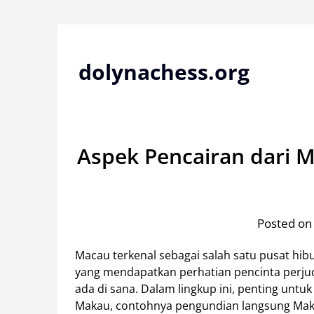
Skip
to
content
dolynachess.org
Aspek Pencairan dari 
Posted on
Macau terkenal sebagai salah satu pusat hib
yang mendapatkan perhatian pencinta perjud
ada di sana. Dalam lingkup ini, penting untuk
Makau, contohnya pengundian langsung Makau