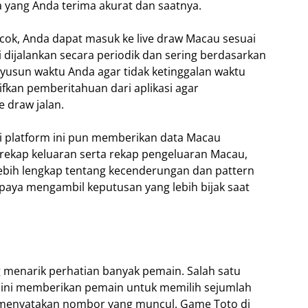
a yang Anda terima akurat dan saatnya.
cok, Anda dapat masuk ke live draw Macau sesuai
ni dijalankan secara periodik dan sering berdasarkan
yusun waktu Anda agar tidak ketinggalan waktu
fkan pemberitahuan dari aplikasi agar
 draw jalan.
ri platform ini pun memberikan data Macau
ekap keluaran serta rekap pengeluaran Macau,
lebih lengkap tentang kecenderungan dan pattern
ya mengambil keputusan yang lebih bijak saat
g menarik perhatian banyak pemain. Salah satu
e ini memberikan pemain untuk memilih sejumlah
e menyatakan nombor yang muncul. Game Toto di