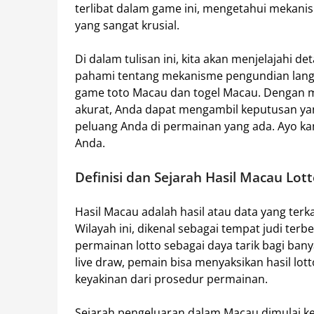
terlibat dalam game ini, mengetahui mekani
yang sangat krusial.
Di dalam tulisan ini, kita akan menjelajahi de
pahami tentang mekanisme pengundian langs
game toto Macau dan togel Macau. Dengan 
akurat, Anda dapat mengambil keputusan ya
peluang Anda di permainan yang ada. Ayo kam
Anda.
Definisi dan Sejarah Hasil Macau Lott
Hasil Macau adalah hasil atau data yang terk
Wilayah ini, dikenal sebagai tempat judi te
permainan lotto sebagai daya tarik bagi bany
live draw, pemain bisa menyaksikan hasil lot
keyakinan dari prosedur permainan.
Sejarah pengeluaran dalam Macau dimulai keti