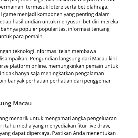
 permainan, termasuk lotere serta bet olahraga,
sil game menjadi komponen yang penting dalam
etiap hasil undian untuk menyusun bet diri mereka
bahnya populer popularitas, informasi tentang
untuk para pemain.
angan teknologi informasi telah membawa
 disampaikan. Pengundian langsung dari Macau kini
iverse platform online, memungkinkan pemain untuk
ini tidak hanya saja meningkatkan pengalaman
bih banyak perhatian perhatian dari penggemar
sung Macau
yang menarik untuk mengamati angka pengeluaran
i tahu media yang menyediakan fitur live draw,
e yang dapat dipercaya. Pastikan Anda menentukan