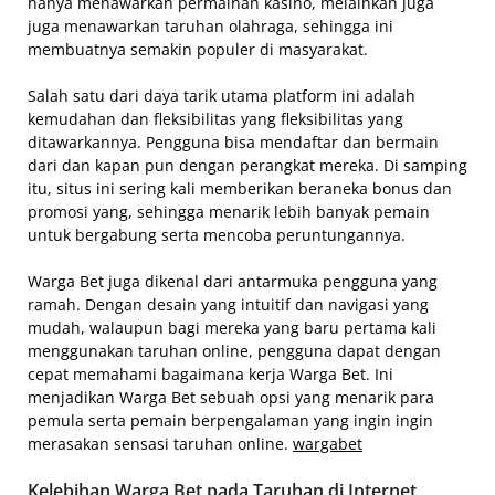
hanya menawarkan permainan kasino, melainkan juga
juga menawarkan taruhan olahraga, sehingga ini
membuatnya semakin populer di masyarakat.
Salah satu dari daya tarik utama platform ini adalah
kemudahan dan fleksibilitas yang fleksibilitas yang
ditawarkannya. Pengguna bisa mendaftar dan bermain
dari dan kapan pun dengan perangkat mereka. Di samping
itu, situs ini sering kali memberikan beraneka bonus dan
promosi yang, sehingga menarik lebih banyak pemain
untuk bergabung serta mencoba peruntungannya.
Warga Bet juga dikenal dari antarmuka pengguna yang
ramah. Dengan desain yang intuitif dan navigasi yang
mudah, walaupun bagi mereka yang baru pertama kali
menggunakan taruhan online, pengguna dapat dengan
cepat memahami bagaimana kerja Warga Bet. Ini
menjadikan Warga Bet sebuah opsi yang menarik para
pemula serta pemain berpengalaman yang ingin ingin
merasakan sensasi taruhan online.
wargabet
Kelebihan Warga Bet pada Taruhan di Internet