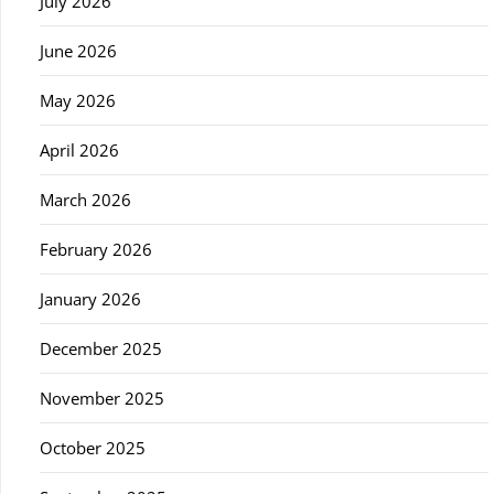
July 2026
June 2026
May 2026
April 2026
March 2026
February 2026
January 2026
December 2025
November 2025
October 2025