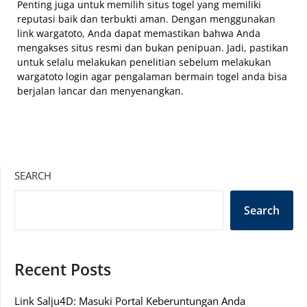
Penting juga untuk memilih situs togel yang memiliki
reputasi baik dan terbukti aman. Dengan menggunakan
link wargatoto, Anda dapat memastikan bahwa Anda
mengakses situs resmi dan bukan penipuan. Jadi, pastikan
untuk selalu melakukan penelitian sebelum melakukan
wargatoto login agar pengalaman bermain togel anda bisa
berjalan lancar dan menyenangkan.
SEARCH
Search
Recent Posts
Link Salju4D: Masuki Portal Keberuntungan Anda