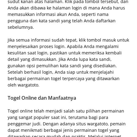
sudut kanan atas halaman. Klik pada tombol tersebut, dan
Anda akan dibawa ke halaman login di mana Anda harus
memasukkan informasi akun Anda, seperti nama
pengguna dan kata sandi yang telah Anda daftarkan
sebelumnya.
Jika semua informasi sudah tepat, klik tombol masuk untuk
menyelesaikan proses login. Apabila Anda mengalami
kesulitan saat login, pastikan untuk memeriksa kembali
detail yang dimasukkan. Jika Anda lupa kata sandi,
gunakan opsi pemulihan kata sandi yang disediakan.
Setelah berhasil login, Anda siap untuk menjelajahi
berbagai permainan togel terpercaya yang ditawarkan
oleh wargatoto.
Togel Online dan Manfaatnya
Togel online telah menjadi salah satu pilihan permainan
yang sangat populer saat ini, terutama bagi para
penggemar judi. Dengan adanya situs wargatoto, pemain
dapat menikmati berbagai jenis permainan togel yang
ditawarkan secara mudah dan praktis. Melalui internet,