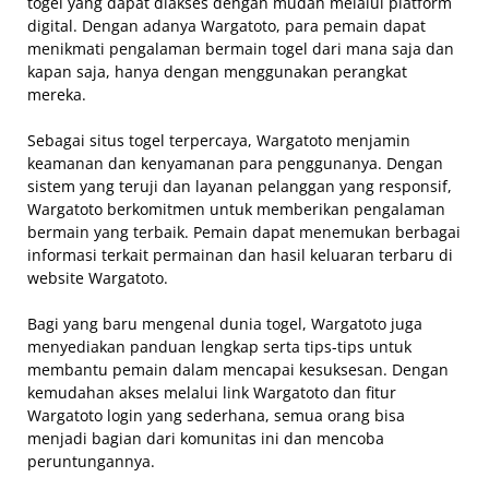
togel yang dapat diakses dengan mudah melalui platform
digital. Dengan adanya Wargatoto, para pemain dapat
menikmati pengalaman bermain togel dari mana saja dan
kapan saja, hanya dengan menggunakan perangkat
mereka.
Sebagai situs togel terpercaya, Wargatoto menjamin
keamanan dan kenyamanan para penggunanya. Dengan
sistem yang teruji dan layanan pelanggan yang responsif,
Wargatoto berkomitmen untuk memberikan pengalaman
bermain yang terbaik. Pemain dapat menemukan berbagai
informasi terkait permainan dan hasil keluaran terbaru di
website Wargatoto.
Bagi yang baru mengenal dunia togel, Wargatoto juga
menyediakan panduan lengkap serta tips-tips untuk
membantu pemain dalam mencapai kesuksesan. Dengan
kemudahan akses melalui link Wargatoto dan fitur
Wargatoto login yang sederhana, semua orang bisa
menjadi bagian dari komunitas ini dan mencoba
peruntungannya.