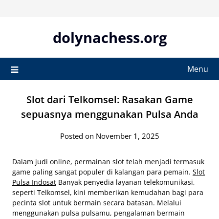
Skip
to
content
dolynachess.org
Menu
Slot dari Telkomsel: Rasakan Game
sepuasnya menggunakan Pulsa Anda
Posted on November 1, 2025
Dalam judi online, permainan slot telah menjadi termasuk
game paling sangat populer di kalangan para pemain.
Slot
Pulsa Indosat
Banyak penyedia layanan telekomunikasi,
seperti Telkomsel, kini memberikan kemudahan bagi para
pecinta slot untuk bermain secara batasan. Melalui
menggunakan pulsa pulsamu, pengalaman bermain