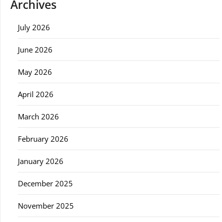
Archives
July 2026
June 2026
May 2026
April 2026
March 2026
February 2026
January 2026
December 2025
November 2025