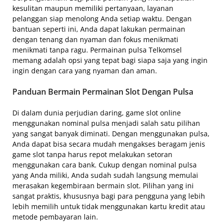
kesulitan maupun memiliki pertanyaan, layanan
pelanggan siap menolong Anda setiap waktu. Dengan
bantuan seperti ini, Anda dapat lakukan permainan
dengan tenang dan nyaman dan fokus menikmati
menikmati tanpa ragu. Permainan pulsa Telkomsel
memang adalah opsi yang tepat bagi siapa saja yang ingin
ingin dengan cara yang nyaman dan aman.
Panduan Bermain Permainan Slot Dengan Pulsa
Di dalam dunia perjudian daring, game slot online
menggunakan nominal pulsa menjadi salah satu pilihan
yang sangat banyak diminati. Dengan menggunakan pulsa,
Anda dapat bisa secara mudah mengakses beragam jenis
game slot tanpa harus repot melakukan setoran
menggunakan cara bank. Cukup dengan nominal pulsa
yang Anda miliki, Anda sudah sudah langsung memulai
merasakan kegembiraan bermain slot. Pilihan yang ini
sangat praktis, khususnya bagi para pengguna yang lebih
lebih memilih untuk tidak menggunakan kartu kredit atau
metode pembayaran lain.