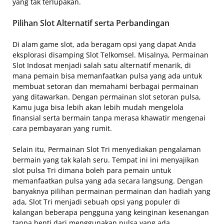
yang tak terlupakan.
Pilihan Slot Alternatif serta Perbandingan
Di alam game slot, ada beragam opsi yang dapat Anda
eksplorasi disamping Slot Telkomsel. Misalnya, Permainan
Slot Indosat menjadi salah satu alternatif menarik, di
mana pemain bisa memanfaatkan pulsa yang ada untuk
membuat setoran dan memahami berbagai permainan
yang ditawarkan. Dengan permainan slot setoran pulsa,
Kamu juga bisa lebih akan lebih mudah mengelola
finansial serta bermain tanpa merasa khawatir mengenai
cara pembayaran yang rumit.
Selain itu, Permainan Slot Tri menyediakan pengalaman
bermain yang tak kalah seru. Tempat ini ini menyajikan
slot pulsa Tri dimana boleh para pemain untuk
memanfaatkan pulsa yang ada secara langsung. Dengan
banyaknya pilihan permainan permainan dan hadiah yang
ada, Slot Tri menjadi sebuah opsi yang populer di
kalangan beberapa pengguna yang keinginan kesenangan
tanpa henti dari menggunakan pulsa yang ada.