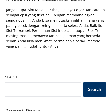
Jangan lupa, Slot Melalui Pulsa juga layak dijadikan catatan
sebagai opsi yang fleksibel. Dengan membandingkan
semua opsi ini, Anda bisa memutuskan pilihan mana yang
paling cocok dengan keinginan serta selera Anda. Baik itu
Slot Telkomsel, Permainan Slot Indosat, ataupun Slot Tri,
masing-masing menawarkan pengalaman yang berbeda,
sebab Anda bisa menikmati permainan slot dari metode
yang paling mudah untuk Anda.
SEARCH
Search
Recent Posts