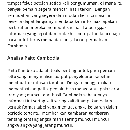
tempat fokus setelah setiap kali pengumuman, di mana itu
banyak pemain segera mencari hasil terkini. Dengan
kemudahan yang segera dan mudah ke informasi ini,
peserta dapat langsung mendapatkan informasi apakah
pertaruhan mereka membuahkan hasil atau nggak.
Informasi yang tepat dan mutakhir merupakan kunci bagi
para untuk terus memantau perjalanan permainan
Cambodia.
Analisa Paito Cambodia
Paito Kamboja adalah tools penting untuk para pemain
lotto yang menganalisis output pengeluaran sebelum
membuat keputusan taruhan. Dengan menggunakan
memanfaatkan paito, pemain bisa mengetahui pola serta
tren yang muncul dari hasil Cambodia sebelumnya.
Informasi ini sering kali sering kali ditampilkan dalam
bentuk format tabel yang memuat angka keluaran dalam
periode tertentu, memberikan gambaran gambaran
tentang tentang angka mana sering muncul muncul
angka-angka yang jarang muncul.