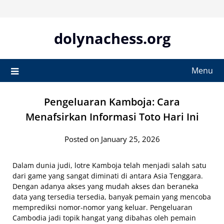
Skip
to
content
dolynachess.org
Menu
Pengeluaran Kamboja: Cara
Menafsirkan Informasi Toto Hari Ini
Posted on January 25, 2026
Dalam dunia judi, lotre Kamboja telah menjadi salah satu
dari game yang sangat diminati di antara Asia Tenggara.
Dengan adanya akses yang mudah akses dan beraneka
data yang tersedia tersedia, banyak pemain yang mencoba
memprediksi nomor-nomor yang keluar. Pengeluaran
Cambodia jadi topik hangat yang dibahas oleh pemain