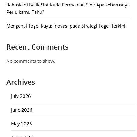
Rahasia di Balik Slot Kuda Permainan Slot: Apa seharusnya
Perlu kamu Tahu?
Mengenal Togel Kayu: Inovasi pada Strategi Togel Terkini
Recent Comments
No comments to show.
Archives
July 2026
June 2026
May 2026