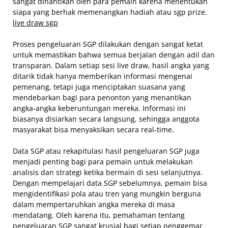
sangat dinantikan oleh para pemain karena menentukan
siapa yang berhak memenangkan hadiah atau sgp prize.
live draw sgp
Proses pengeluaran SGP dilakukan dengan sangat ketat
untuk memastikan bahwa semua berjalan dengan adil dan
transparan. Dalam setiap sesi live draw, hasil angka yang
ditarik tidak hanya memberikan informasi mengenai
pemenang, tetapi juga menciptakan suasana yang
mendebarkan bagi para penonton yang menantikan
angka-angka keberuntungan mereka. Informasi ini
biasanya disiarkan secara langsung, sehingga anggota
masyarakat bisa menyaksikan secara real-time.
Data SGP atau rekapitulasi hasil pengeluaran SGP juga
menjadi penting bagi para pemain untuk melakukan
analisis dan strategi ketika bermain di sesi selanjutnya.
Dengan mempelajari data SGP sebelumnya, pemain bisa
mengidentifikasi pola atau tren yang mungkin berguna
dalam mempertaruhkan angka mereka di masa
mendatang. Oleh karena itu, pemahaman tentang
pengeluaran SGP sangat krusial bagi setiap penggemar