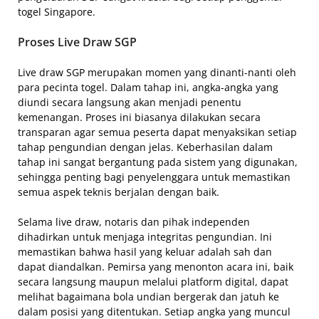
togel Singapore.
Proses Live Draw SGP
Live draw SGP merupakan momen yang dinanti-nanti oleh
para pecinta togel. Dalam tahap ini, angka-angka yang
diundi secara langsung akan menjadi penentu
kemenangan. Proses ini biasanya dilakukan secara
transparan agar semua peserta dapat menyaksikan setiap
tahap pengundian dengan jelas. Keberhasilan dalam
tahap ini sangat bergantung pada sistem yang digunakan,
sehingga penting bagi penyelenggara untuk memastikan
semua aspek teknis berjalan dengan baik.
Selama live draw, notaris dan pihak independen
dihadirkan untuk menjaga integritas pengundian. Ini
memastikan bahwa hasil yang keluar adalah sah dan
dapat diandalkan. Pemirsa yang menonton acara ini, baik
secara langsung maupun melalui platform digital, dapat
melihat bagaimana bola undian bergerak dan jatuh ke
dalam posisi yang ditentukan. Setiap angka yang muncul