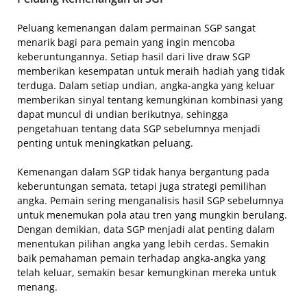
Peluang kemenangan dalam permainan SGP sangat
menarik bagi para pemain yang ingin mencoba
keberuntungannya. Setiap hasil dari live draw SGP
memberikan kesempatan untuk meraih hadiah yang tidak
terduga. Dalam setiap undian, angka-angka yang keluar
memberikan sinyal tentang kemungkinan kombinasi yang
dapat muncul di undian berikutnya, sehingga
pengetahuan tentang data SGP sebelumnya menjadi
penting untuk meningkatkan peluang.
Kemenangan dalam SGP tidak hanya bergantung pada
keberuntungan semata, tetapi juga strategi pemilihan
angka. Pemain sering menganalisis hasil SGP sebelumnya
untuk menemukan pola atau tren yang mungkin berulang.
Dengan demikian, data SGP menjadi alat penting dalam
menentukan pilihan angka yang lebih cerdas. Semakin
baik pemahaman pemain terhadap angka-angka yang
telah keluar, semakin besar kemungkinan mereka untuk
menang.