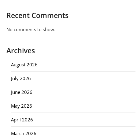
Recent Comments
No comments to show.
Archives
August 2026
July 2026
June 2026
May 2026
April 2026
March 2026