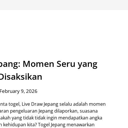
pang: Momen Seru yang
Disaksikan
February 9, 2026
inta togel, Live Draw Jepang selalu adalah momen
eluaran pengeluaran Jepang dilaporkan, suasana
kah yang tidak tidak ingin mendapatkan angka
 kehidupan kita? Togel Jepang menawarkan