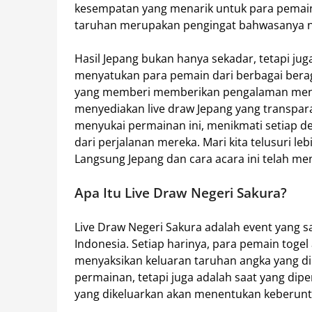
kesempatan yang menarik untuk para pemain
taruhan merupakan pengingat bahwasanya na
Hasil Jepang bukan hanya sekadar, tetapi j
menyatukan para pemain dari berbagai bera
yang memberi memberikan pengalaman menar
menyediakan live draw Jepang yang transpar
menyukai permainan ini, menikmati setiap det
dari perjalanan mereka. Mari kita telusuri 
Langsung Jepang dan cara acara ini telah me
Apa Itu Live Draw Negeri Sakura?
Live Draw Negeri Sakura adalah event yang sa
Indonesia. Setiap harinya, para pemain tog
menyaksikan keluaran taruhan angka yang dil
permainan, tetapi juga adalah saat yang dip
yang dikeluarkan akan menentukan keberunt