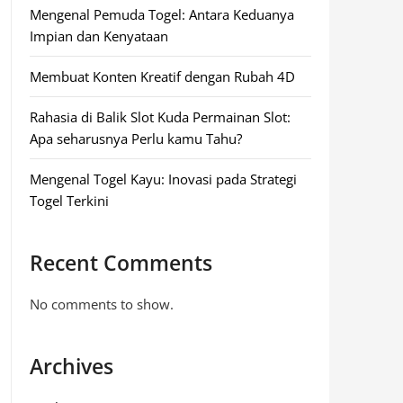
Mengenal Pemuda Togel: Antara Keduanya
Impian dan Kenyataan
Membuat Konten Kreatif dengan Rubah 4D
Rahasia di Balik Slot Kuda Permainan Slot:
Apa seharusnya Perlu kamu Tahu?
Mengenal Togel Kayu: Inovasi pada Strategi
Togel Terkini
Recent Comments
No comments to show.
Archives