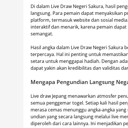
Di dalam Live Draw Negeri Sakura, hasil pe
langsung. Para pemain dapat menyaksikan pr
platform, termasuk website dan sosial media
interaktif dan menarik, karena pemain dapa
semangat.
Hasil angka dalam Live Draw Negeri Sakura 
terpercaya. Hal ini penting untuk memasti
setara untuk menggapai hadiah. Dengan ada
dapat yakin akan kredibilitas dan validitas d
Mengapa Pengundian Langsung Nega
Live draw Jepang menawarkan atmosfer penu
semua penggemar togel. Setiap kali hasil p
merasa cemas menunggu angka-angka yang m
undian yang secara langsung melalui live 
diperoleh dari cara lainnya. Ini menjadik