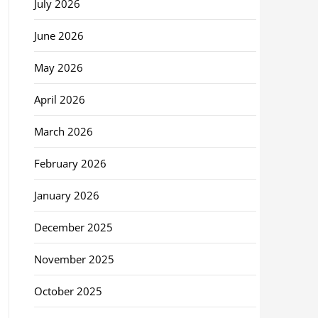
July 2026
June 2026
May 2026
April 2026
March 2026
February 2026
January 2026
December 2025
November 2025
October 2025