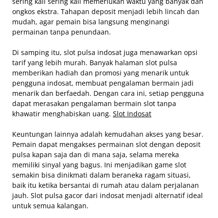
sering kali sering kali memerlukan waktu yang banyak dan
ongkos ekstra. Tahapan deposit menjadi lebih lincah dan
mudah, agar pemain bisa langsung menginangi
permainan tanpa penundaan.
Di samping itu, slot pulsa indosat juga menawarkan opsi
tarif yang lebih murah. Banyak halaman slot pulsa
memberikan hadiah dan promosi yang menarik untuk
pengguna indosat, membuat pengalaman bermain jadi
menarik dan berfaedah. Dengan cara ini, setiap pengguna
dapat merasakan pengalaman bermain slot tanpa
khawatir menghabiskan uang.
Slot Indosat
Keuntungan lainnya adalah kemudahan akses yang besar.
Pemain dapat mengakses permainan slot dengan deposit
pulsa kapan saja dan di mana saja, selama mereka
memiliki sinyal yang bagus. Ini menjadikan game slot
semakin bisa dinikmati dalam beraneka ragam situasi,
baik itu ketika bersantai di rumah atau dalam perjalanan
jauh. Slot pulsa gacor dari indosat menjadi alternatif ideal
untuk semua kalangan.