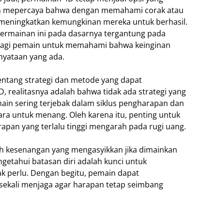
in mepercaya bahwa dengan memahami corak atau
 meningkatkan kemungkinan mereka untuk berhasil.
permainan ini pada dasarnya tergantung pada
 bagi pemain untuk memahami bahwa keinginan
enyataan yang ada.
entang strategi dan metode yang dapat
realitasnya adalah bahwa tidak ada strategi yang
main sering terjebak dalam siklus pengharapan dan
 untuk menang. Oleh karena itu, penting untuk
rapan yang terlalu tinggi mengarah pada rugi uang.
h kesenangan yang mengasyikkan jika dimainkan
etahui batasan diri adalah kunci untuk
ak perlu. Dengan begitu, pemain dapat
sekali menjaga agar harapan tetap seimbang