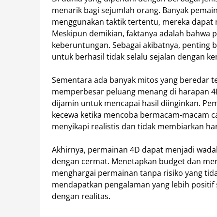
menarik bagi sejumlah orang. Banyak pema
menggunakan taktik tertentu, mereka dapat
Meskipun demikian, faktanya adalah bahwa 
keberuntungan. Sebagai akibatnya, penting
untuk berhasil tidak selalu sejalan dengan k
Sementara ada banyak mitos yang beredar t
memperbesar peluang menang di harapan 4D, 
dijamin untuk mencapai hasil diinginkan. Pe
kecewa ketika mencoba bermacam-macam cara
menyikapi realistis dan tidak membiarkan ha
Akhirnya, permainan 4D dapat menjadi wada
dengan cermat. Menetapkan budget dan meng
menghargai permainan tanpa risiko yang tid
mendapatkan pengalaman yang lebih positif 
dengan realitas.