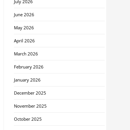
July 2026
June 2026
May 2026
April 2026
March 2026
February 2026
January 2026
December 2025
November 2025
October 2025