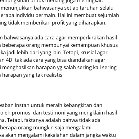
 kemungkinan untuk menang juga meningkat.
menunjukkan bahwasanya setiap taruhan selalu
eberapa individu bermain. Hal ini membuat sejumlah
yang tidak memberikan profit yang diharapkan.
kan bahwasanya ada cara agar memperkirakan hasil
wa beberapa orang mempunyai kemampuan khusus
adi lebih dari yang lain. Tetapi, krusial agar
 4D, tak ada cara yang bisa diandalkan agar
 menghasilkan harapan yg salah sering kali sering
arapan yang tak realistis.
awaban instan untuk meraih kebangkitan dan
 oleh promosi dan testimoni yang mengklaim hasil
. Tetapi, faktanya adalah bahwa tidak ada
eberapa orang mungkin saja mengalami
nya akan mengalami kekalahan dalam jangka waktu