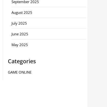
September 2025
August 2025
July 2025
June 2025
May 2025
Categories
GAME ONLINE