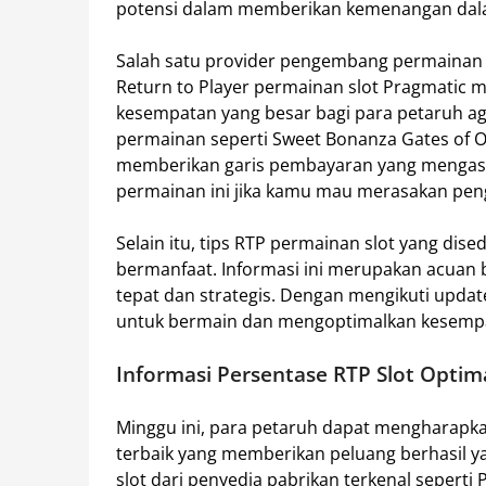
potensi dalam memberikan kemenangan dala
Salah satu provider pengembang permainan s
Return to Player permainan slot Pragmatic 
kesempatan yang besar bagi para petaruh a
permainan seperti Sweet Bonanza Gates of O
memberikan garis pembayaran yang mengasy
permainan ini jika kamu mau merasakan penga
Selain itu, tips RTP permainan slot yang dis
bermanfaat. Informasi ini merupakan acuan 
tepat dan strategis. Dengan mengikuti updat
untuk bermain dan mengoptimalkan kesemp
Informasi Persentase RTP Slot Optima
Minggu ini, para petaruh dapat mengharapka
terbaik yang memberikan peluang berhasil y
slot dari penyedia pabrikan terkenal seperti