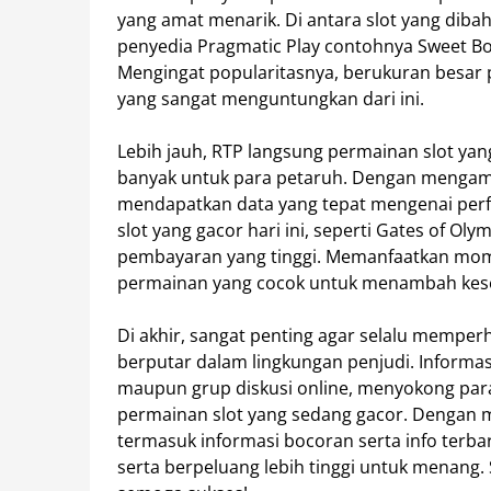
yang amat menarik. Di antara slot yang dibah
penyedia Pragmatic Play contohnya Sweet Bon
Mengingat popularitasnya, berukuran besa
yang sangat menguntungkan dari ini.
Lebih jauh, RTP langsung permainan slot ya
banyak untuk para petaruh. Dengan mengama
mendapatkan data yang tepat mengenai perf
slot yang gacor hari ini, seperti Gates of O
pembayaran yang tinggi. Memanfaatkan mom
permainan yang cocok untuk menambah kes
Di akhir, sangat penting agar selalu memper
berputar dalam lingkungan penjudi. Informas
maupun grup diskusi online, menyokong pa
permainan slot yang sedang gacor. Dengan me
termasuk informasi bocoran serta info terbar
serta berpeluang lebih tinggi untuk menan