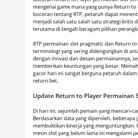
mengenai game mana yang punya Return to Pl
bocoran tentang RTP, petaruh dapat menent
menjadi salah satu salah satu strategi krit
terutama di tengah beragam pilihan perangkat
RTP permainan slot pragmatic dan Return to
terminologi yang sering didengungkan di ant
dengan inovasi dan desain permainannya, se
memberikan keuntungan yang besar. Memaha
gacor hari ini sangat berguna petaruh dal
return bet.
Update Return to Player Permainan Sl
Di hari ini, sejumlah pemain yang mencari-ca
Berdasarkan data yang diperoleh, beberapa je
membuktikan kinerja yang menguntungkan. 
mesin slot yang belum lama ini mengalami j