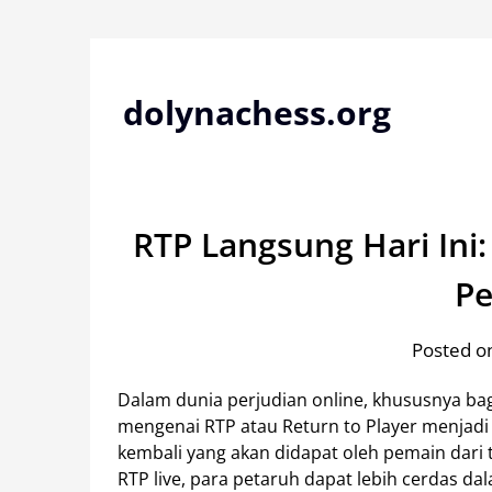
Skip
to
content
dolynachess.org
RTP Langsung Hari Ini
Pe
Posted o
Dalam dunia perjudian online, khususnya bag
mengenai RTP atau Return to Player menjadi
kembali yang akan didapat oleh pemain dari
RTP live, para petaruh dapat lebih cerdas 