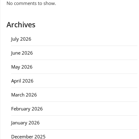
No comments to show.
Archives
July 2026
June 2026
May 2026
April 2026
March 2026
February 2026
January 2026
December 2025