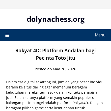
Skip
to
content
dolynachess.org
Menu
Rakyat 4D: Platform Andalan bagi
Pecinta Toto Jitu
Posted on May 26, 2026
Dalam era digital sekarang ini, jumlah yang besar individu
beralih ke situs daring agar memenuhi beragam
kebutuhan mereka, termasuk dalam konteks permainan
judi. Salah satunya platform yang semakin populer di
kalangan pecinta togel adalah platform Rakyat4D. Dengan
beragam pilihan game serta kemudahan untuk