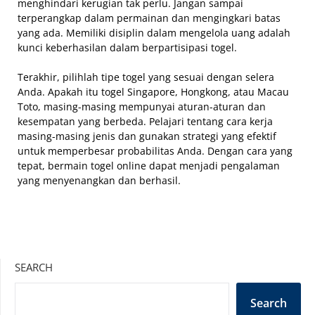
menghindari kerugian tak perlu. Jangan sampai
terperangkap dalam permainan dan mengingkari batas
yang ada. Memiliki disiplin dalam mengelola uang adalah
kunci keberhasilan dalam berpartisipasi togel.
Terakhir, pilihlah tipe togel yang sesuai dengan selera
Anda. Apakah itu togel Singapore, Hongkong, atau Macau
Toto, masing-masing mempunyai aturan-aturan dan
kesempatan yang berbeda. Pelajari tentang cara kerja
masing-masing jenis dan gunakan strategi yang efektif
untuk memperbesar probabilitas Anda. Dengan cara yang
tepat, bermain togel online dapat menjadi pengalaman
yang menyenangkan dan berhasil.
SEARCH
Search