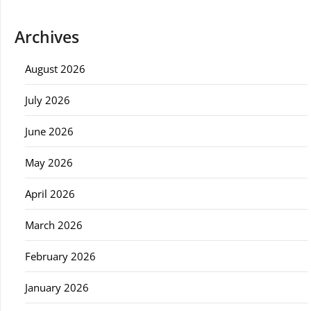
Archives
August 2026
July 2026
June 2026
May 2026
April 2026
March 2026
February 2026
January 2026