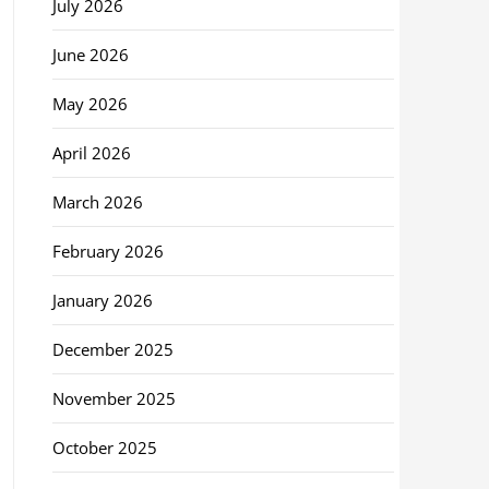
July 2026
June 2026
May 2026
April 2026
March 2026
February 2026
January 2026
December 2025
November 2025
October 2025