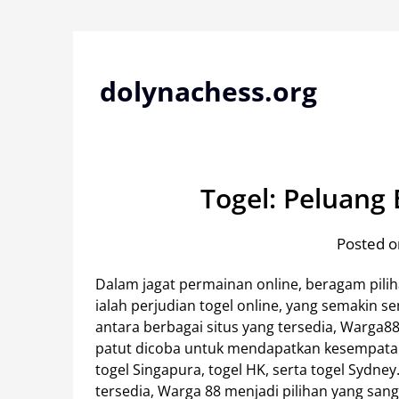
Skip
to
content
dolynachess.org
Togel: Peluang
Posted o
Dalam jagat permainan online, beragam pilih
ialah perjudian togel online, yang semakin s
antara berbagai situs yang tersedia, Warga8
patut dicoba untuk mendapatkan kesempata
togel Singapura, togel HK, serta togel Sydney
tersedia, Warga 88 menjadi pilihan yang sang