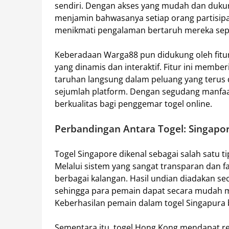
sendiri. Dengan akses yang mudah dan duku
menjamin bahwasanya setiap orang partisi
menikmati pengalaman bertaruh mereka se
Keberadaan Warga88 pun didukung oleh fit
yang dinamis dan interaktif. Fitur ini memb
taruhan langsung dalam peluang yang terus d
sejumlah platform. Dengan segudang manfaat
berkualitas bagi penggemar togel online.
Perbandingan Antara Togel: Singapo
Togel Singapore dikenal sebagai salah satu ti
Melalui sistem yang sangat transparan dan fa
berbagai kalangan. Hasil undian diadakan se
sehingga para pemain dapat secara mudah 
Keberhasilan pemain dalam togel Singapura b
Sementara itu, togel Hong Kong mendapat rep