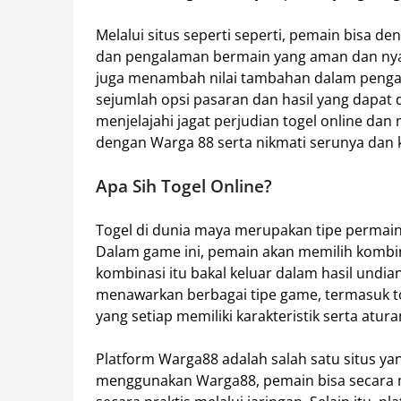
Melalui situs seperti seperti, pemain bisa
dan pengalaman bermain yang aman dan nyama
juga menambah nilai tambahan dalam pengala
sejumlah opsi pasaran dan hasil yang dapat 
menjelajahi jagat perjudian togel online da
dengan Warga 88 serta nikmati serunya dan 
Apa Sih Togel Online?
Togel di dunia maya merupakan tipe permain
Dalam game ini, pemain akan memilih kombi
kombinasi itu bakal keluar dalam hasil undia
menawarkan berbagai tipe game, termasuk to
yang setiap memiliki karakteristik serta atu
Platform Warga88 adalah salah satu situs ya
menggunakan Warga88, pemain bisa secara 