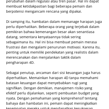
perubahan dalam regulasi atau tren pasar. Hal ini dapat
membuat ketidakpastian bagi beberapa pemain dan
berpotensi mengancam rencana yang dipakai.
Di samping itu, hambatan dalam memanage harapan juga
perlu diperhatikan. Beberapa orang yang terjebak dalam
pemikiran bahwa kemenangan besar akan senantiasa
datang, sementara kenyataannya tidak sering
sebagaimana itu. Hal ini bisa membuat pemain merasa
frustrasi dan mengalami penurunan motivasi. Karena itu,
penting untuk memiliki pendekatan yang realistis dalam
merencanakan dan menjalankan taktik dalam
pengharapan 4D.
Sebagai penutup, ancaman dari sisi keuangan juga harus
diperhatikan. Memainkan harapan 4D tanpa memahami
batasan keuangan dapat menyebabkan rugi yang
signifikan. Dengan demikian, manajemen risiko yang
efektif perlu dijalankan, seperti pembuatan budget yang
nyata. Dengan pemahaman yang komprehensif tentang
bahaya dan hambatan ini, pemain dapat meningkatkan
kesempatan mereka untuk mendapatkan kesuksesan