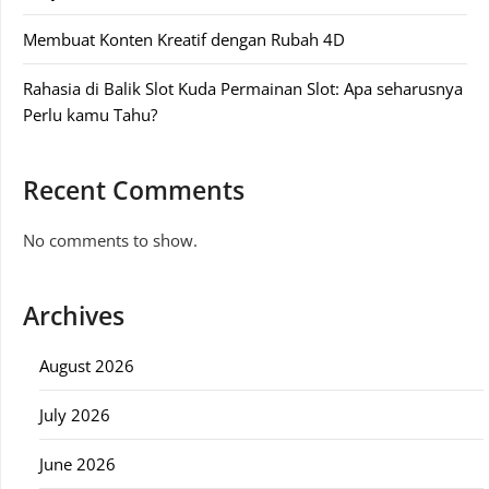
Membuat Konten Kreatif dengan Rubah 4D
Rahasia di Balik Slot Kuda Permainan Slot: Apa seharusnya
Perlu kamu Tahu?
Recent Comments
No comments to show.
Archives
August 2026
July 2026
June 2026