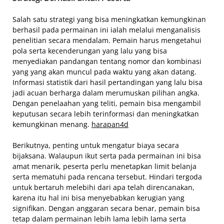
Salah satu strategi yang bisa meningkatkan kemungkinan
berhasil pada permainan ini ialah melalui menganalisis
penelitian secara mendalam. Pemain harus mengetahui
pola serta kecenderungan yang lalu yang bisa
menyediakan pandangan tentang nomor dan kombinasi
yang yang akan muncul pada waktu yang akan datang.
Informasi statistik dari hasil pertandingan yang lalu bisa
jadi acuan berharga dalam merumuskan pilihan angka.
Dengan penelaahan yang teliti, pemain bisa mengambil
keputusan secara lebih terinformasi dan meningkatkan
kemungkinan menang.
harapan4d
Berikutnya, penting untuk mengatur biaya secara
bijaksana. Walaupun ikut serta pada permainan ini bisa
amat menarik, peserta perlu menetapkan limit belanja
serta mematuhi pada rencana tersebut. Hindari tergoda
untuk bertaruh melebihi dari apa telah direncanakan,
karena itu hal ini bisa menyebabkan kerugian yang
signifikan. Dengan anggaran secara benar, pemain bisa
tetap dalam permainan lebih lama lebih lama serta