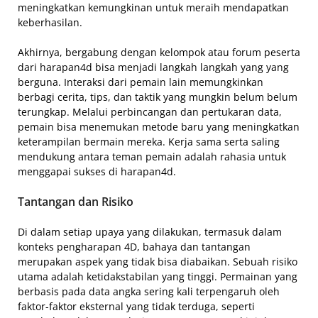
meningkatkan kemungkinan untuk meraih mendapatkan
keberhasilan.
Akhirnya, bergabung dengan kelompok atau forum peserta
dari harapan4d bisa menjadi langkah langkah yang yang
berguna. Interaksi dari pemain lain memungkinkan
berbagi cerita, tips, dan taktik yang mungkin belum belum
terungkap. Melalui perbincangan dan pertukaran data,
pemain bisa menemukan metode baru yang meningkatkan
keterampilan bermain mereka. Kerja sama serta saling
mendukung antara teman pemain adalah rahasia untuk
menggapai sukses di harapan4d.
Tantangan dan Risiko
Di dalam setiap upaya yang dilakukan, termasuk dalam
konteks pengharapan 4D, bahaya dan tantangan
merupakan aspek yang tidak bisa diabaikan. Sebuah risiko
utama adalah ketidakstabilan yang tinggi. Permainan yang
berbasis pada data angka sering kali terpengaruh oleh
faktor-faktor eksternal yang tidak terduga, seperti