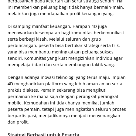
berdasarkan pada ketertarikan serta strategi sendiri. Hal
ini memberikan peluang bagi tidak hanya bermain-main,
melainkan juga mendapatkan profit keuangan yang.
Di samping manfaat keuangan, Harapan 4D juga
menawarkan kesempatan bagi komunitas berkomunikasi
serta berbagi kisah. Melalui saluran dan grup
perbincangan, peserta bisa bertukar strategi serta trik,
yang bisa membantu meningkatkan peluang sukses
sendiri. Komunitas yang kuat mengizinkan individu agar
mempelajari dari dan serta membangun taktik yang.
Dengan adanya inovasi teknologi yang terus maju, Impian
4D menghadirkan platform yang lebih aman aman serta
praktis diakses. Pemain sekarang bisa mengikuti
permainan ke mana saja dengan perangkat perangkat
mobile. Kemudahan ini tidak hanya memikat jumlah
peserta pemain, tetapi juga meningkatkan seluruh proses
berpartisipasi, menjadikannya menjadi menyenangkan
dan profit.
Strategi Berhasil untuk Peserta