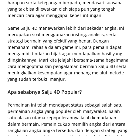
harapan serta ketegangan berpadu, mendasari suasana
yang tak bisa dilewatkan oleh siapa pun yang tengah
mencari cara agar menggapai keberuntungan.
Game Salju 4D menawarkan lebih dari sekadar angka. Ini
merupakan soal menggunakan insting, analisis, serta
strategi bermain yang efektif yang benar. Dengan
memahami rahasia dalam game ini, para pemain dapat
mengambil tindakan bijak agar mendapatkan hasil yang
diinginkannya. Mari kita jelajahi bersama-sama bagaimana
cara mengoptimalkan pengalaman bermain Salju 4D serta
meningkatkan kesempatan agar menang melalui metode
yang sudah terbukti manjur.
Apa sebabnya Salju 4D Populer?
Permainan ini telah mendapat status sebagai salah satu
permainan angka yang populer oleh masyarakat. Salah
satu alasan utama kepopulerannya ialah kemudahan
dalam bermain. Pemain cukup memilih angka dari antara
rangkaian angka-angka tersedia, dan dengan strategi yang