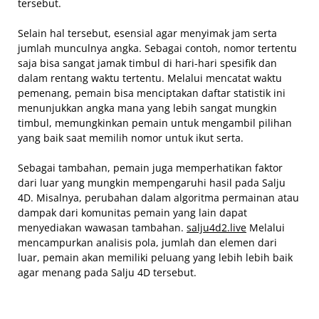
tersebut.
Selain hal tersebut, esensial agar menyimak jam serta
jumlah munculnya angka. Sebagai contoh, nomor tertentu
saja bisa sangat jamak timbul di hari-hari spesifik dan
dalam rentang waktu tertentu. Melalui mencatat waktu
pemenang, pemain bisa menciptakan daftar statistik ini
menunjukkan angka mana yang lebih sangat mungkin
timbul, memungkinkan pemain untuk mengambil pilihan
yang baik saat memilih nomor untuk ikut serta.
Sebagai tambahan, pemain juga memperhatikan faktor
dari luar yang mungkin mempengaruhi hasil pada Salju
4D. Misalnya, perubahan dalam algoritma permainan atau
dampak dari komunitas pemain yang lain dapat
menyediakan wawasan tambahan.
salju4d2.live
Melalui
mencampurkan analisis pola, jumlah dan elemen dari
luar, pemain akan memiliki peluang yang lebih lebih baik
agar menang pada Salju 4D tersebut.