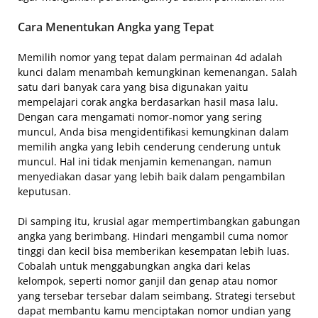
Cara Menentukan Angka yang Tepat
Memilih nomor yang tepat dalam permainan 4d adalah
kunci dalam menambah kemungkinan kemenangan. Salah
satu dari banyak cara yang bisa digunakan yaitu
mempelajari corak angka berdasarkan hasil masa lalu.
Dengan cara mengamati nomor-nomor yang sering
muncul, Anda bisa mengidentifikasi kemungkinan dalam
memilih angka yang lebih cenderung cenderung untuk
muncul. Hal ini tidak menjamin kemenangan, namun
menyediakan dasar yang lebih baik dalam pengambilan
keputusan.
Di samping itu, krusial agar mempertimbangkan gabungan
angka yang berimbang. Hindari mengambil cuma nomor
tinggi dan kecil bisa memberikan kesempatan lebih luas.
Cobalah untuk menggabungkan angka dari kelas
kelompok, seperti nomor ganjil dan genap atau nomor
yang tersebar tersebar dalam seimbang. Strategi tersebut
dapat membantu kamu menciptakan nomor undian yang