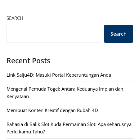
SEARCH
Search
Recent Posts
Link Salju4D: Masuki Portal Keberuntungan Anda
Mengenal Pemuda Togel: Antara Keduanya Impian dan
Kenyataan
Membuat Konten Kreatif dengan Rubah 4D
Rahasia di Balik Slot Kuda Permainan Slot: Apa seharusnya
Perlu kamu Tahu?