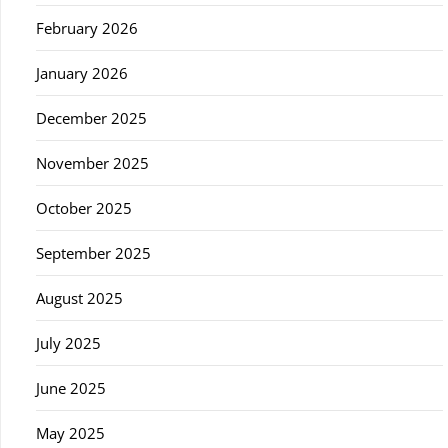
February 2026
January 2026
December 2025
November 2025
October 2025
September 2025
August 2025
July 2025
June 2025
May 2025