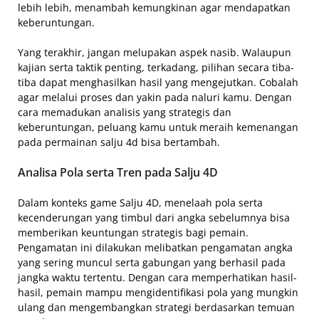
lebih lebih, menambah kemungkinan agar mendapatkan
keberuntungan.
Yang terakhir, jangan melupakan aspek nasib. Walaupun
kajian serta taktik penting, terkadang, pilihan secara tiba-
tiba dapat menghasilkan hasil yang mengejutkan. Cobalah
agar melalui proses dan yakin pada naluri kamu. Dengan
cara memadukan analisis yang strategis dan
keberuntungan, peluang kamu untuk meraih kemenangan
pada permainan salju 4d bisa bertambah.
Analisa Pola serta Tren pada Salju 4D
Dalam konteks game Salju 4D, menelaah pola serta
kecenderungan yang timbul dari angka sebelumnya bisa
memberikan keuntungan strategis bagi pemain.
Pengamatan ini dilakukan melibatkan pengamatan angka
yang sering muncul serta gabungan yang berhasil pada
jangka waktu tertentu. Dengan cara memperhatikan hasil-
hasil, pemain mampu mengidentifikasi pola yang mungkin
ulang dan mengembangkan strategi berdasarkan temuan