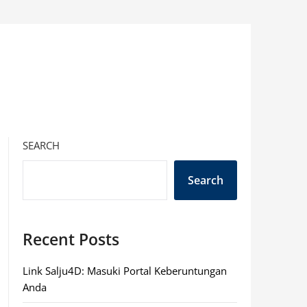
SEARCH
Search
Recent Posts
Link Salju4D: Masuki Portal Keberuntungan
Anda