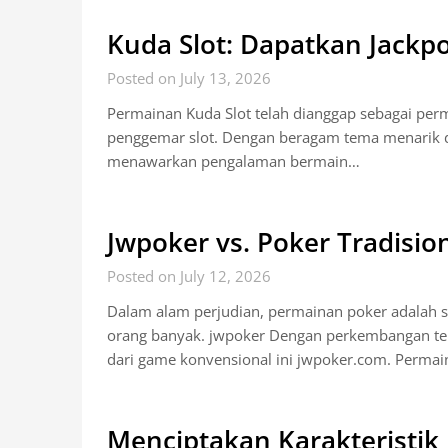
Kuda Slot: Dapatkan Jackpo
Posted on July 13, 2026
Permainan Kuda Slot telah dianggap sebagai perma
penggemar slot. Dengan beragam tema menarik 
menawarkan pengalaman bermain…
Jwpoker vs. Poker Tradision
Posted on July 12, 2026
Dalam alam perjudian, permainan poker adalah 
orang banyak. jwpoker Dengan perkembangan tek
dari game konvensional ini jwpoker.com. Perm
Menciptakan Karakteristik 