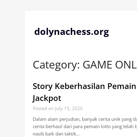
Skip
to
content
dolynachess.org
Category:
GAME ONL
Story Keberhasilan Pemain
Jackpot
Posted on July 15, 2026
Dalam alam perjudian, banyak cerita unik yang da
cerita berhasil dari para pemain lotto yang tela
nasib baik dan taktik…