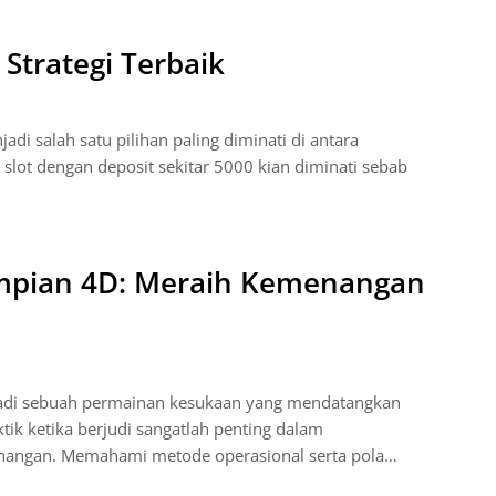
 Strategi Terbaik
di salah satu pilihan paling diminati di antara
slot dengan deposit sekitar 5000 kian diminati sebab
 Impian 4D: Meraih Kemenangan
adi sebuah permainan kesukaan yang mendatangkan
tik ketika berjudi sangatlah penting dalam
angan. Memahami metode operasional serta pola…